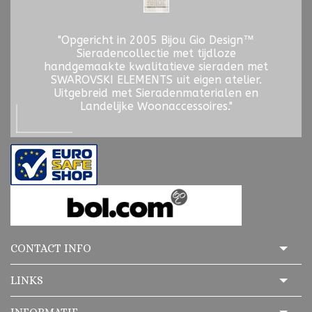
"Opgericht in 2005 Bijou Gio Design™
Sieradencollectie met tijdloze
handgemaakte kwalitatieve sieraden met
SWAROVSKI ELEMENTS uit eigen atelier.
Uitgebreid met Sieradenmaterialen en
Landelijke Woonaccessoires."
CONTACT INFO
LINKS