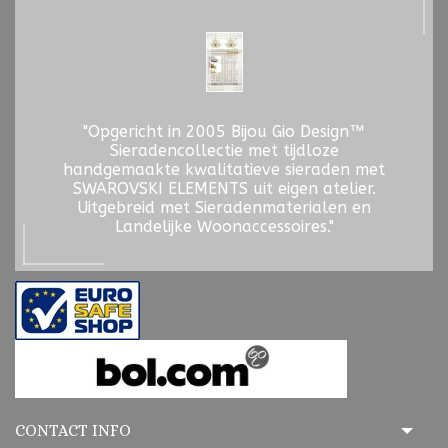
"Opgericht in 2005 Bijou Gio Design™
Sieradencollectie met tijdloze
handgemaakte kwalitatieve sieraden met
SWAROVSKI ELEMENTS uit eigen atelier.
Uitgebreid met Sieradenmaterialen en
Landelijke Woonaccessoires."
CONTACT INFO