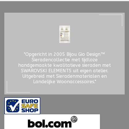
"Opgericht in 2005 Bijou Gio Design™
Sieradencollectie met tijdloze
handgemaakte kwalitatieve sieraden met
SWAROVSKI ELEMENTS uit eigen atelier.
Uitgebreid met Sieradenmaterialen en
Landelijke Woonaccessoires."