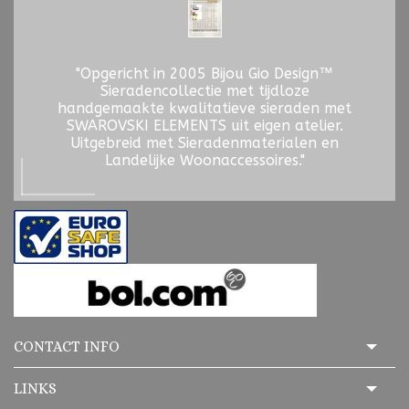
"Opgericht in 2005 Bijou Gio Design™
Sieradencollectie met tijdloze
handgemaakte kwalitatieve sieraden met
SWAROVSKI ELEMENTS uit eigen atelier.
Uitgebreid met Sieradenmaterialen en
Landelijke Woonaccessoires."
CONTACT INFO
LINKS