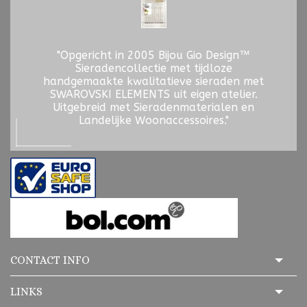
"Opgericht in 2005 Bijou Gio Design™
Sieradencollectie met tijdloze
handgemaakte kwalitatieve sieraden met
SWAROVSKI ELEMENTS uit eigen atelier.
Uitgebreid met Sieradenmaterialen en
Landelijke Woonaccessoires."
CONTACT INFO
LINKS