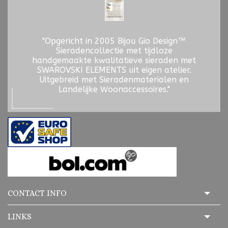
"Opgericht in 2005 Bijou Gio Design™
Sieradencollectie met tijdloze
handgemaakte kwalitatieve sieraden met
SWAROVSKI ELEMENTS uit eigen atelier.
Uitgebreid met Sieradenmaterialen en
Landelijke Woonaccessoires."
CONTACT INFO
LINKS