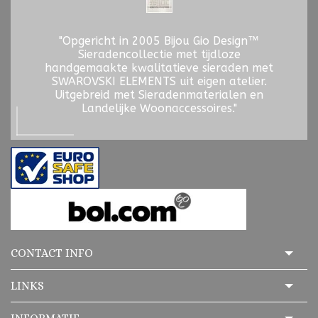
"Opgericht in 2005 Bijou Gio Design™
Sieradencollectie met tijdloze
handgemaakte kwalitatieve sieraden met
SWAROVSKI ELEMENTS uit eigen atelier.
Uitgebreid met Sieradenmaterialen en
Landelijke Woonaccessoires."
CONTACT INFO
LINKS