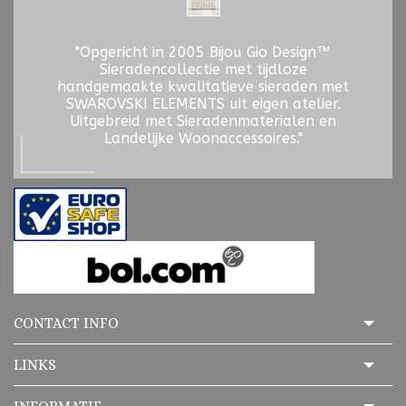
"Opgericht in 2005 Bijou Gio Design™
Sieradencollectie met tijdloze
handgemaakte kwalitatieve sieraden met
SWAROVSKI ELEMENTS uit eigen atelier.
Uitgebreid met Sieradenmaterialen en
Landelijke Woonaccessoires."
CONTACT INFO
LINKS