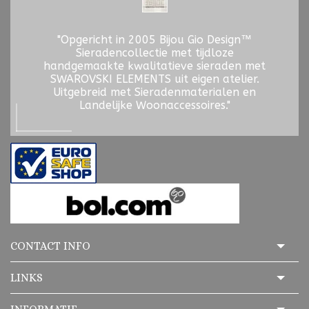
"Opgericht in 2005 Bijou Gio Design™
Sieradencollectie met tijdloze
handgemaakte kwalitatieve sieraden met
SWAROVSKI ELEMENTS uit eigen atelier.
Uitgebreid met Sieradenmaterialen en
Landelijke Woonaccessoires."
CONTACT INFO
LINKS