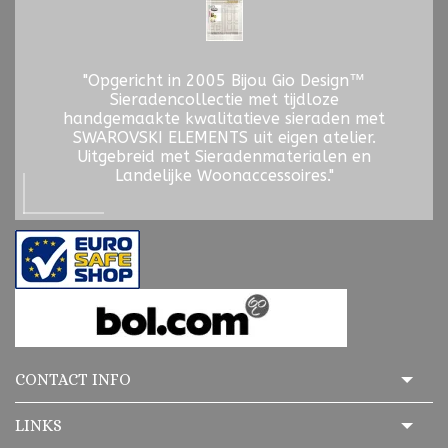
"Opgericht in 2005 Bijou Gio Design™
Sieradencollectie met tijdloze
handgemaakte kwalitatieve sieraden met
SWAROVSKI ELEMENTS uit eigen atelier.
Uitgebreid met Sieradenmaterialen en
Landelijke Woonaccessoires."
CONTACT INFO
LINKS