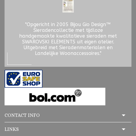
"Opgericht in 2005 Bijou Gio Design™
Sieradencollectie met tijdloze
handgemaakte kwalitatieve sieraden met
SWAROVSKI ELEMENTS uit eigen atelier.
Uitgebreid met Sieradenmaterialen en
Landelijke Woonaccessoires."
CONTACT INFO
LINKS