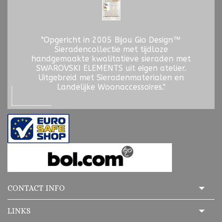
"Opgericht in 2005 Bijou Gio Design™
Sieradencollectie met tijdloze
handgemaakte kwalitatieve sieraden met
SWAROVSKI ELEMENTS uit eigen atelier.
Uitgebreid met Sieradenmaterialen en
Landelijke Woonaccessoires."
CONTACT INFO
LINKS