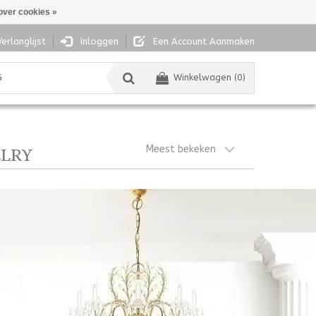
over cookies »
Verlanglijst
Inloggen
Een Account Aanmaken
G
Winkelwagen (0)
Meest bekeken
ELRY