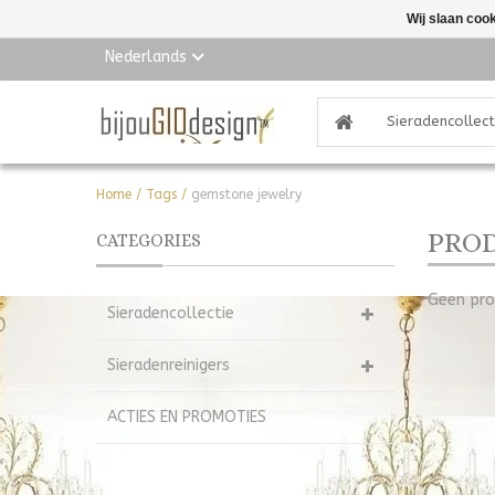
Wij slaan coo
Nederlands
Sieradencollect
Home
/
Tags
/
gemstone jewelry
PROD
CATEGORIES
Geen pro
Sieradencollectie
Sieradenreinigers
ACTIES EN PROMOTIES