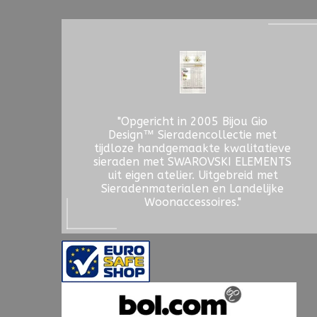
"Opgericht in 2005 Bijou Gio
Design™ Sieradencollectie met
tijdloze handgemaakte kwalitatieve
sieraden met SWAROVSKI ELEMENTS
uit eigen atelier. Uitgebreid met
Sieradenmaterialen en Landelijke
Woonaccessoires."