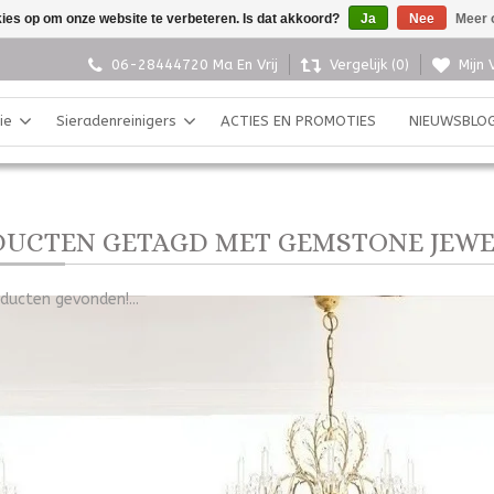
kies op om onze website te verbeteren. Is dat akkoord?
Ja
Nee
Meer 
06-28444720 Ma En Vrij
Vergelijk (0)
Mijn 
ie
Sieradenreinigers
ACTIES EN PROMOTIES
NIEUWSBLO
UCTEN GETAGD MET GEMSTONE JEW
ducten gevonden!...