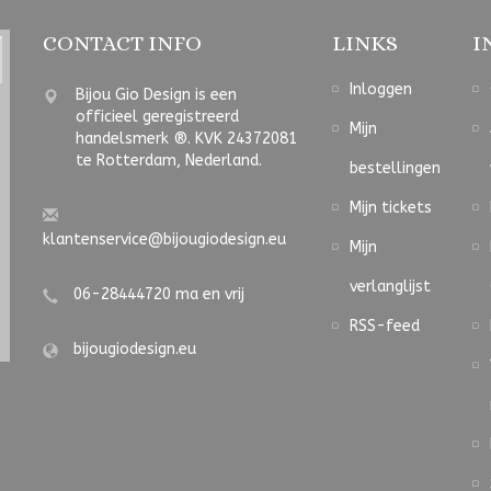
CONTACT INFO
LINKS
I
Inloggen
Bijou Gio Design is een
officieel geregistreerd
Mijn
handelsmerk ®. KVK 24372081
te Rotterdam, Nederland.
bestellingen
Mijn tickets
klantenservice@bijougiodesign.eu
Mijn
verlanglijst
06-28444720 ma en vrij
RSS-feed
bijougiodesign.eu