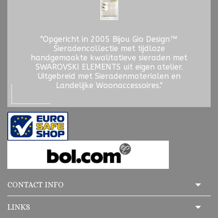
"Opgericht in 2005 Bijou Gio Design™
Sieradencollectie met tijdloze
handgemaakte kwalitatieve sieraden met
SWAROVSKI ELEMENTS uit eigen atelier.
Uitgebreid met Sieradenmaterialen en
Landelijke Woonaccessoires."
CONTACT INFO
LINKS