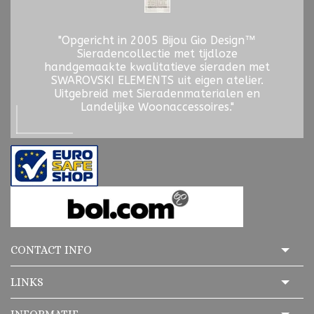
"Opgericht in 2005 Bijou Gio Design™
Sieradencollectie met tijdloze
handgemaakte kwalitatieve sieraden met
SWAROVSKI ELEMENTS uit eigen atelier.
Uitgebreid met Sieradenmaterialen en
Landelijke Woonaccessoires."
CONTACT INFO
LINKS