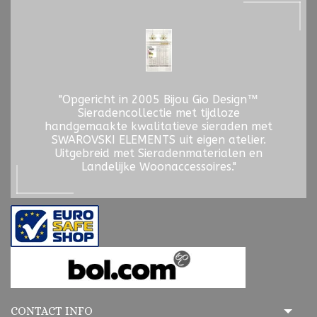
"Opgericht in 2005 Bijou Gio Design™
Sieradencollectie met tijdloze
handgemaakte kwalitatieve sieraden met
SWAROVSKI ELEMENTS uit eigen atelier.
Uitgebreid met Sieradenmaterialen en
Landelijke Woonaccessoires."
CONTACT INFO