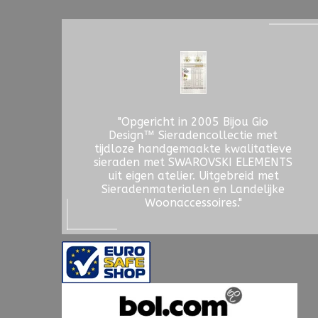
"Opgericht in 2005 Bijou Gio
Design™ Sieradencollectie met
tijdloze handgemaakte kwalitatieve
sieraden met SWAROVSKI ELEMENTS
uit eigen atelier. Uitgebreid met
Sieradenmaterialen en Landelijke
Woonaccessoires."