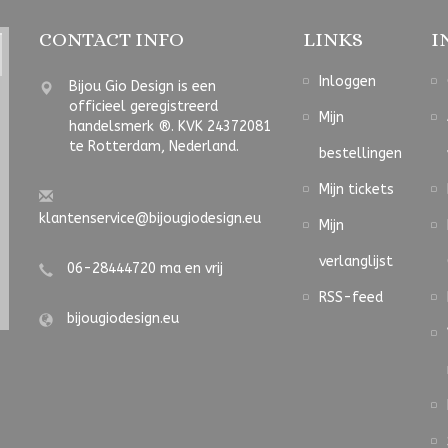
CONTACT INFO
LINKS
I
Inloggen
Bijou Gio Design is een
officieel geregistreerd
Mijn
handelsmerk ®. KVK 24372081
te Rotterdam, Nederland.
bestellingen
Mijn tickets
klantenservice@bijougiodesign.eu
Mijn
verlanglijst
06-28444720 ma en vrij
RSS-feed
bijougiodesign.eu