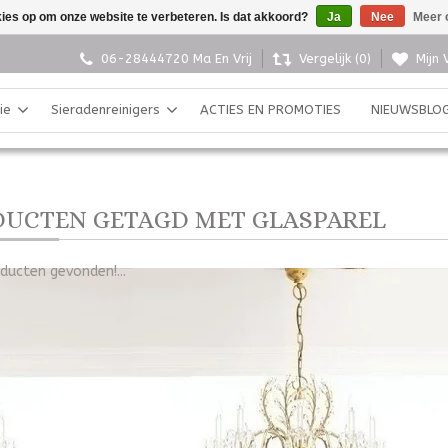
kies op om onze website te verbeteren. Is dat akkoord?
Ja
Nee
Meer 
06-28444720 Ma En Vrij
Vergelijk (0)
Mijn 
ie
Sieradenreinigers
ACTIES EN PROMOTIES
NIEUWSBLO
UCTEN GETAGD MET GLASPAREL
ducten gevonden!...