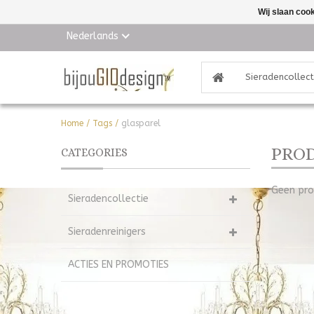
Wij slaan coo
Nederlands
Sieradencollect
Home
/
Tags
/
glasparel
PROD
CATEGORIES
Geen pro
Sieradencollectie
Sieradenreinigers
ACTIES EN PROMOTIES