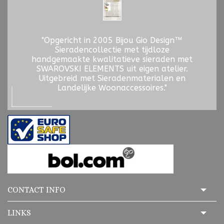
"Opgericht in 2005 Bijou Gio Design™
Sieradencollectie met tijdloze
handgemaakte kwalitatieve sieraden met
SWAROVSKI ELEMENTS uit eigen atelier.
Uitgebreid met Sieradenmaterialen en
Landelijke Woonaccessoires."
CONTACT INFO
LINKS