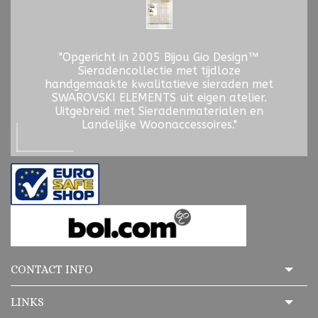
"Opgericht in 2005 Bijou Gio Design™
Sieradencollectie met tijdloze
handgemaakte kwalitatieve sieraden met
SWAROVSKI ELEMENTS uit eigen atelier.
Uitgebreid met Sieradenmaterialen en
Landelijke Woonaccessoires."
CONTACT INFO
LINKS