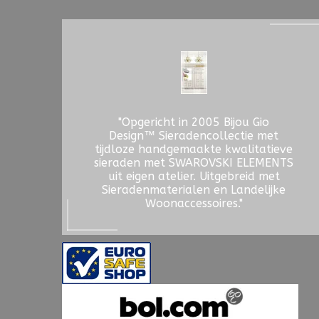
"Opgericht in 2005 Bijou Gio
Design™ Sieradencollectie met
tijdloze handgemaakte kwalitatieve
sieraden met SWAROVSKI ELEMENTS
uit eigen atelier. Uitgebreid met
Sieradenmaterialen en Landelijke
Woonaccessoires."