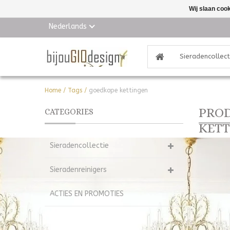
Wij slaan coo
Nederlands
Sieradencollect
Home
/
Tags
/
goedkope kettingen
PRO
CATEGORIES
KETT
Sieradencollectie
Sieradenreinigers
ACTIES EN PROMOTIES