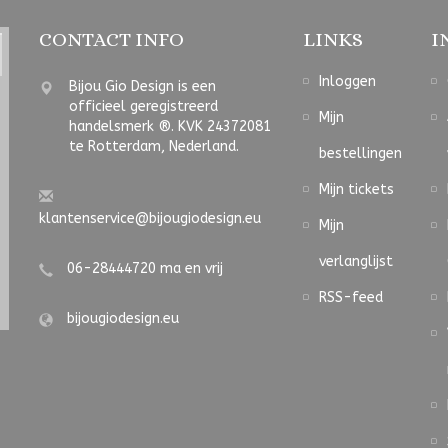
CONTACT INFO
LINKS
I
Inloggen
Bijou Gio Design is een
officieel geregistreerd
Mijn
handelsmerk ®. KVK 24372081
te Rotterdam, Nederland.
bestellingen
Mijn tickets
klantenservice@bijougiodesign.eu
Mijn
verlanglijst
06-28444720 ma en vrij
RSS-feed
bijougiodesign.eu