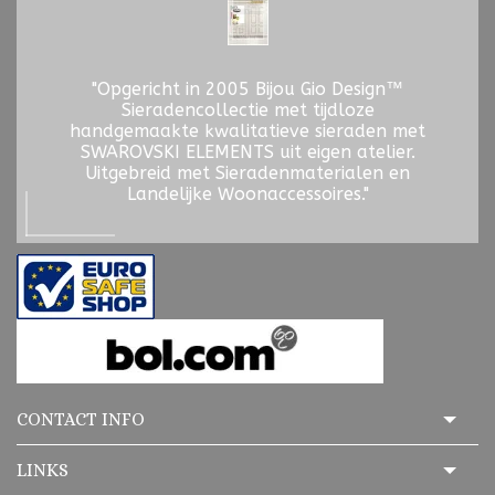
"Opgericht in 2005 Bijou Gio Design™
Sieradencollectie met tijdloze
handgemaakte kwalitatieve sieraden met
SWAROVSKI ELEMENTS uit eigen atelier.
Uitgebreid met Sieradenmaterialen en
Landelijke Woonaccessoires."
CONTACT INFO
LINKS