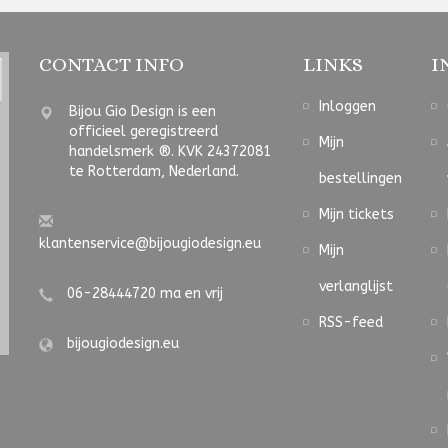
CONTACT INFO
LINKS
I
Inloggen
Bijou Gio Design is een
officieel geregistreerd
Mijn
handelsmerk ®. KVK 24372081
te Rotterdam, Nederland.
bestellingen
Mijn tickets
klantenservice@bijougiodesign.eu
Mijn
verlanglijst
06-28444720 ma en vrij
RSS-feed
bijougiodesign.eu