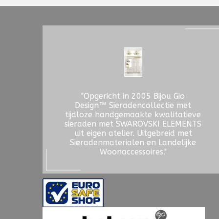
"Opgericht in 2005 Bijou Gio
Design™ Sieradencollectie met
tijdloze handgemaakte kwalitatieve
sieraden met SWAROVSKI ELEMENTS
uit eigen atelier. Uitgebreid met
Sieradenmaterialen en Landelijke
Woonaccessoires."