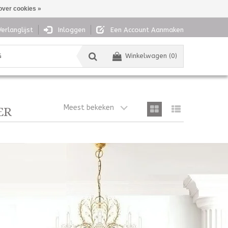
over cookies »
Verlanglijst
Inloggen
Een Account Aanmaken
G
Winkelwagen (0)
Meest bekeken
ER