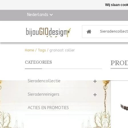
Wij slaan coo
Nederlands
Sieradencollect
Home
/
Tags
/
granaat collier
PROD
CATEGORIES
Sieradencollectie
Sieradenreinigers
ACTIES EN PROMOTIES