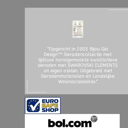
"Opgericht in 2005 Bijou Gio
Design™ Sieradencollectie met
tijdloze handgemaakte kwalitatieve
sieraden met SWAROVSKI ELEMENTS
uit eigen atelier. Uitgebreid met
Sieradenmaterialen en Landelijke
Woonaccessoires."