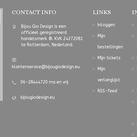
CONTACT INFO
LINKS
I
Inloggen
Bijou Gio Design is een
officieel geregistreerd
Mijn
handelsmerk ®. KVK 24372081
te Rotterdam, Nederland.
bestellingen
Mijn tickets
klantenservice@bijougiodesign.eu
Mijn
verlanglijst
06-28444720 ma en vrij
RSS-feed
bijougiodesign.eu