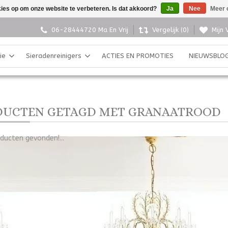
kies op om onze website te verbeteren. Is dat akkoord?
Ja
Nee
Meer 
06-28444720 Ma En Vrij
Vergelijk (0)
Mijn 
ie
Sieradenreinigers
ACTIES EN PROMOTIES
NIEUWSBLO
DUCTEN GETAGD MET GRANAATROOD
ducten gevonden!...