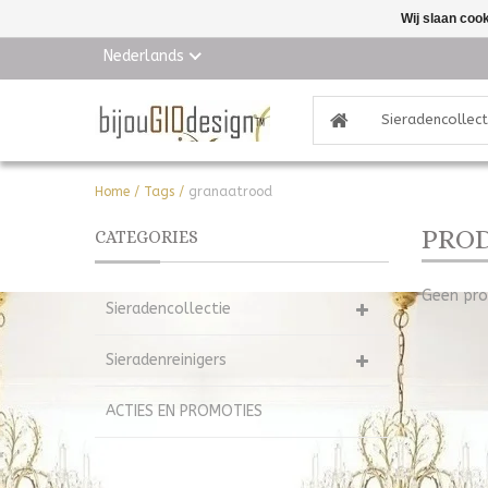
Wij slaan coo
Nederlands
Sieradencollect
Home
/
Tags
/
granaatrood
PRO
CATEGORIES
Geen pro
Sieradencollectie
Sieradenreinigers
ACTIES EN PROMOTIES