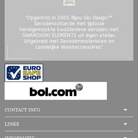
"Opgericht in 2005 Bijou Gio Design™
Sieradencollectie met tijdloze
handgemaakte kwalitatieve sieraden met
SWAROVSKI ELEMENTS uit eigen atelier.
Uitgebreid met Sieradenmaterialen en
Landelijke Woonaccessoires."
CONTACT INFO
LINKS