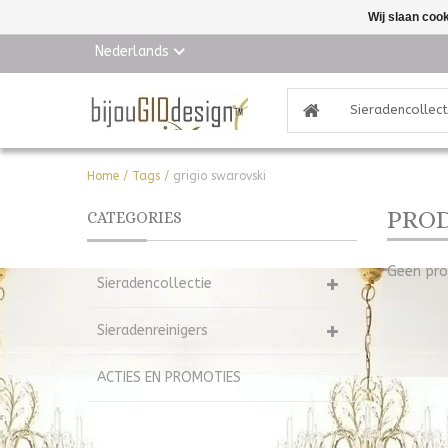
Wij slaan coo
Nederlands
Sieradencollect
Home
/
Tags
/
grigio swarovski
PROD
CATEGORIES
Geen pro
Sieradencollectie
Sieradenreinigers
ACTIES EN PROMOTIES