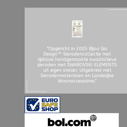
"Opgericht in 2005 Bijou Gio
Design™ Sieradencollectie met
tijdloze handgemaakte kwalitatieve
sieraden met SWAROVSKI ELEMENTS
uit eigen atelier. Uitgebreid met
Sieradenmaterialen en Landelijke
Woonaccessoires."