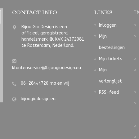
CONTACT INFO
LINKS
I
Inloggen
Bijou Gio Design is een
officieel geregistreerd
Mijn
handelsmerk ®. KVK 24372081
te Rotterdam, Nederland.
bestellingen
Mijn tickets
klantenservice@bijougiodesign.eu
Mijn
verlanglijst
06-28444720 ma en vrij
RSS-feed
bijougiodesign.eu