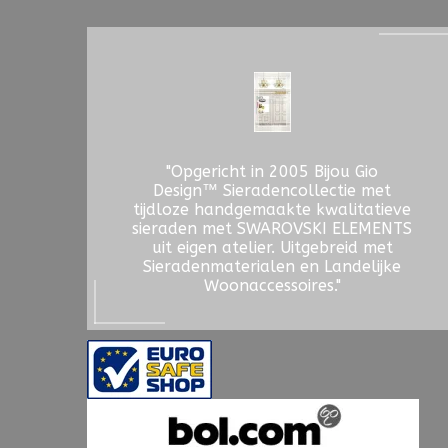
"Opgericht in 2005 Bijou Gio
Design™ Sieradencollectie met
tijdloze handgemaakte kwalitatieve
sieraden met SWAROVSKI ELEMENTS
uit eigen atelier. Uitgebreid met
Sieradenmaterialen en Landelijke
Woonaccessoires."