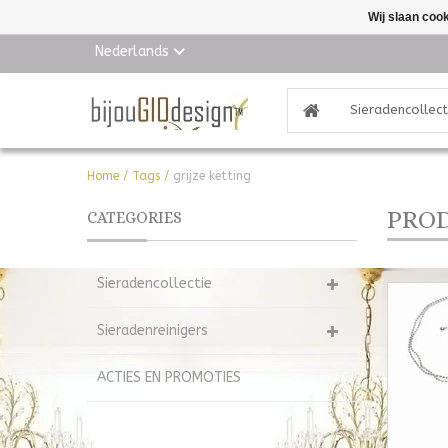
Wij slaan coo
Nederlands
Sieradencollect
Home
/
Tags
/
grijze ketting
PROD
CATEGORIES
Sieradencollectie
Sieradenreinigers
ACTIES EN PROMOTIES