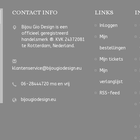
CONTACT INFO
LINKS
I
Inloggen
Bijou Gio Design is een
officieel geregistreerd
Mijn
handelsmerk ®. KVK 24372081
te Rotterdam, Nederland.
bestellingen
Mijn tickets
klantenservice@bijougiodesign.eu
Mijn
verlanglijst
06-28444720 ma en vrij
RSS-feed
bijougiodesign.eu