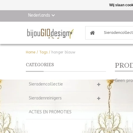
Wij slaan coo
Nederlands
Sieradencollect
Home
/
Tags
/
hanger blauw
PROD
CATEGORIES
Geen pro
Sieradencollectie
Sieradenreinigers
ACTIES EN PROMOTIES