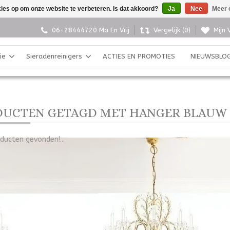
kies op om onze website te verbeteren. Is dat akkoord?
Ja
Nee
Meer 
06-28444720 Ma En Vrij
Vergelijk (0)
Mijn 
ie
Sieradenreinigers
ACTIES EN PROMOTIES
NIEUWSBLO
UCTEN GETAGD MET HANGER BLAUW
ducten gevonden!...