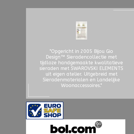
"Opgericht in 2005 Bijou Gio
Design™ Sieradencollectie met
tijdloze handgemaakte kwalitatieve
sieraden met SWAROVSKI ELEMENTS
uit eigen atelier. Uitgebreid met
Sieradenmaterialen en Landelijke
Woonaccessoires."