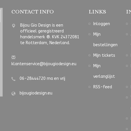
CONTACT INFO
LINKS
I
Inloggen
Bijou Gio Design is een
officieel geregistreerd
Mijn
handelsmerk ®. KVK 24372081
te Rotterdam, Nederland.
bestellingen
Mijn tickets
klantenservice@bijougiodesign.eu
Mijn
verlanglijst
06-28444720 ma en vrij
RSS-feed
bijougiodesign.eu