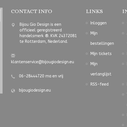
CONTACT INFO
LINKS
I
Inloggen
Bijou Gio Design is een
officieel geregistreerd
Mijn
handelsmerk ®. KVK 24372081
te Rotterdam, Nederland.
bestellingen
Mijn tickets
klantenservice@bijougiodesign.eu
Mijn
verlanglijst
06-28444720 ma en vrij
RSS-feed
bijougiodesign.eu