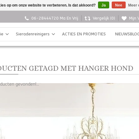
kies op om onze website te verbeteren. Is dat akkoord?
Ja
Nee
Meer 
06-28444720 Ma En Vrij
Vergelijk (0)
Mijn 
ie
Sieradenreinigers
ACTIES EN PROMOTIES
NIEUWSBLO
DUCTEN GETAGD MET HANGER HOND
ducten gevonden!...