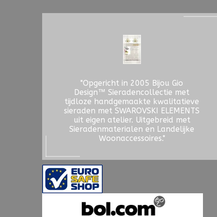
"Opgericht in 2005 Bijou Gio
Design™ Sieradencollectie met
tijdloze handgemaakte kwalitatieve
sieraden met SWAROVSKI ELEMENTS
uit eigen atelier. Uitgebreid met
Sieradenmaterialen en Landelijke
Woonaccessoires."