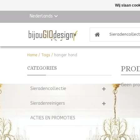
Wij slaan coo
Nederlands
Sieradencollect
Home
/
Tags
/
hanger hond
PRO
CATEGORIES
Geen pro
Sieradencollectie
Sieradenreinigers
ACTIES EN PROMOTIES