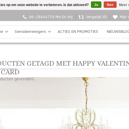
kies op om onze website te verbeteren. Is dat akkoord?
Ja
Nee
Meer 
06-28444720 Ma En Vrij
Vergelijk (0)
Mijn 
ie
Sieradenreinigers
ACTIES EN PROMOTIES
NIEUWSBLO
UCTEN GETAGD MET HAPPY VALENTI
 CARD
ducten gevonden!...