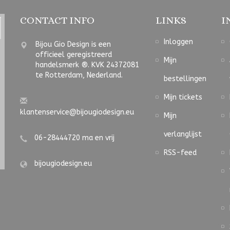
CONTACT INFO
LINKS
I
Inloggen
Bijou Gio Design is een
officieel geregistreerd
Mijn
handelsmerk ®. KVK 24372081
te Rotterdam, Nederland.
bestellingen
Mijn tickets
klantenservice@bijougiodesign.eu
Mijn
verlanglijst
06-28444720 ma en vrij
RSS-feed
bijougiodesign.eu