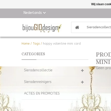
Wij slaan coo
Nederlands
Sieradencollect
Home
/
Tags
/
happy valentine mini card
PROD
CATEGORIES
MINI
Geen pro
Sieradencollectie
Sieradenreinigers
ACTIES EN PROMOTIES