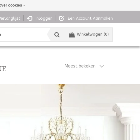
over cookies »
Verlanglijst
Inloggen
Een Account Aanmaken
G
Winkelwagen (0)
Meest bekeken
NE