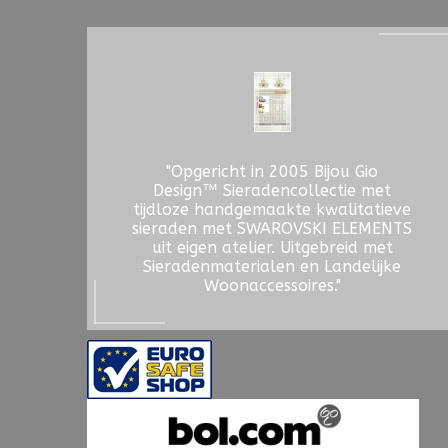
"Opgericht in 2005 Bijou Gio
Design™ Sieradencollectie met
tijdloze handgemaakte kwalitatieve
sieraden met SWAROVSKI ELEMENTS
uit eigen atelier. Uitgebreid met
Sieradenmaterialen en Landelijke
Woonaccessoires."