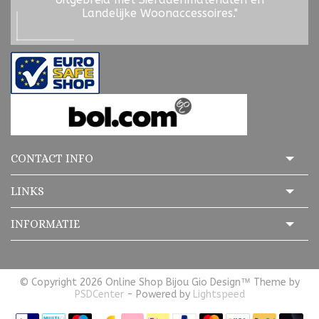
Landelijke Woonaccessoires."
CONTACT INFO
LINKS
INFORMATIE
© Copyright 2026 Online Shop Bijou Gio Design™ Theme by
PSDCenter
- Powered by
Lightspeed