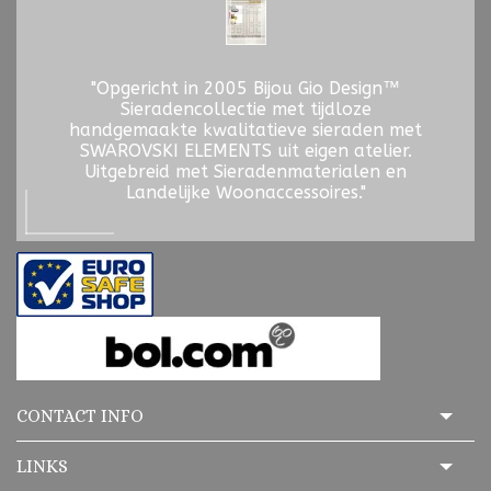
"Opgericht in 2005 Bijou Gio Design™
Sieradencollectie met tijdloze
handgemaakte kwalitatieve sieraden met
SWAROVSKI ELEMENTS uit eigen atelier.
Uitgebreid met Sieradenmaterialen en
Landelijke Woonaccessoires."
CONTACT INFO
LINKS