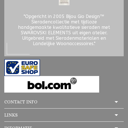
"Opgericht in 2005 Bijou Gio Design™
Sieradencollectie met tijdloze
handgemaakte kwalitatieve sieraden met
SWAROVSKI ELEMENTS uit eigen atelier.
Uitgebreid met Sieradenmaterialen en
Landelijke Woonaccessoires."
CONTACT INFO
LINKS