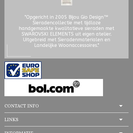
"Opgericht in 2005 Bijou Gio Design™
Sieradencollectie met tijdloze
handgemaakte kwalitatieve sieraden met
SWAROVSKI ELEMENTS uit eigen atelier.
Uitgebreid met Sieradenmaterialen en
Landelijke Woonaccessoires."
CONTACT INFO
LINKS