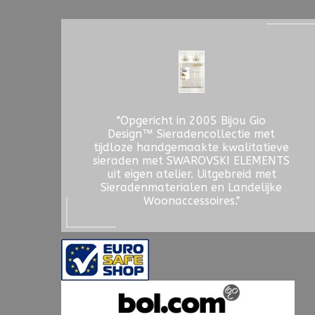
"Opgericht in 2005 Bijou Gio
Design™ Sieradencollectie met
tijdloze handgemaakte kwalitatieve
sieraden met SWAROVSKI ELEMENTS
uit eigen atelier. Uitgebreid met
Sieradenmaterialen en Landelijke
Woonaccessoires."