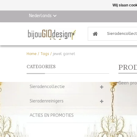
Wij slaan coo
Nederlands
Sieradencollect
Home
/
Tags
/
jewel garnet
PROD
CATEGORIES
Geen pro
Sieradencollectie
Sieradenreinigers
ACTIES EN PROMOTIES