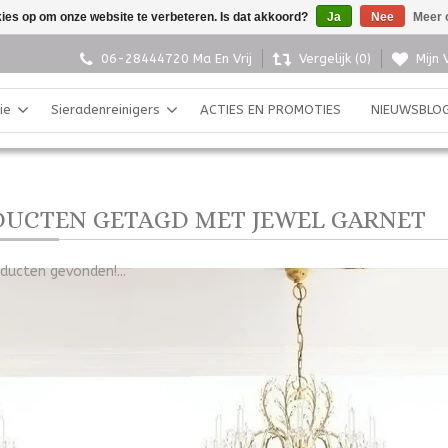
kies op om onze website te verbeteren. Is dat akkoord?
Ja
Nee
Meer 
06-28444720 Ma En Vrij
Vergelijk (0)
Mijn 
ie
Sieradenreinigers
ACTIES EN PROMOTIES
NIEUWSBLO
UCTEN GETAGD MET JEWEL GARNET
ducten gevonden!...