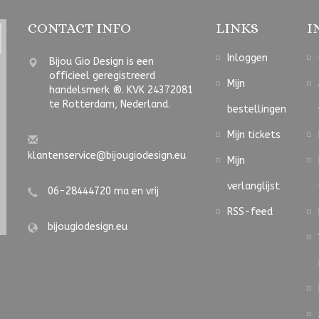
CONTACT INFO
LINKS
I
Inloggen
Bijou Gio Design is een
officieel geregistreerd
Mijn
handelsmerk ®. KVK 24372081
te Rotterdam, Nederland.
bestellingen
Mijn tickets
klantenservice@bijougiodesign.eu
Mijn
verlanglijst
06-28444720 ma en vrij
RSS-feed
bijougiodesign.eu