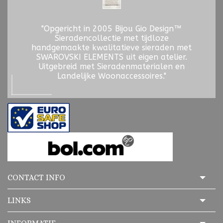
"Opgericht in 2005 Bijou Gio Design™
Sieradencollectie met tijdloze
handgemaakte kwalitatieve sieraden met
SWAROVSKI ELEMENTS uit eigen atelier.
Uitgebreid met Sieradenmaterialen en
Landelijke Woonaccessoires."
CONTACT INFO
LINKS