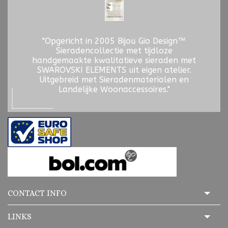
"Opgericht in 2005 Bijou Gio Design™
Sieradencollectie met tijdloze
handgemaakte kwalitatieve sieraden met
SWAROVSKI ELEMENTS uit eigen atelier.
Uitgebreid met Sieradenmaterialen en
Landelijke Woonaccessoires."
CONTACT INFO
LINKS