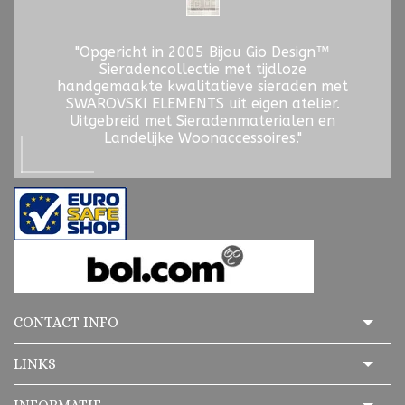
"Opgericht in 2005 Bijou Gio Design™
Sieradencollectie met tijdloze
handgemaakte kwalitatieve sieraden met
SWAROVSKI ELEMENTS uit eigen atelier.
Uitgebreid met Sieradenmaterialen en
Landelijke Woonaccessoires."
CONTACT INFO
LINKS