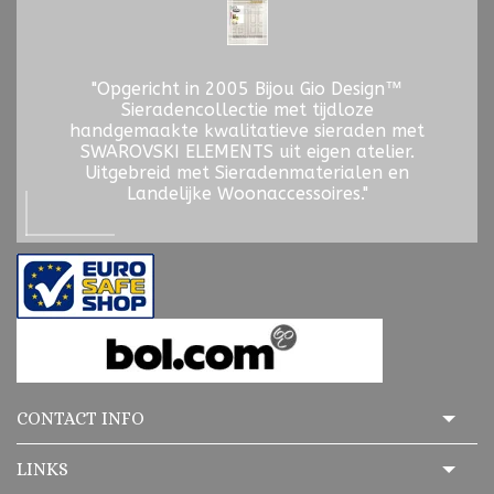
"Opgericht in 2005 Bijou Gio Design™
Sieradencollectie met tijdloze
handgemaakte kwalitatieve sieraden met
SWAROVSKI ELEMENTS uit eigen atelier.
Uitgebreid met Sieradenmaterialen en
Landelijke Woonaccessoires."
CONTACT INFO
LINKS