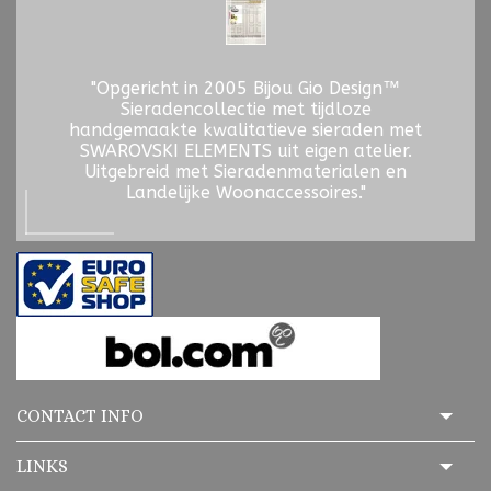
"Opgericht in 2005 Bijou Gio Design™
Sieradencollectie met tijdloze
handgemaakte kwalitatieve sieraden met
SWAROVSKI ELEMENTS uit eigen atelier.
Uitgebreid met Sieradenmaterialen en
Landelijke Woonaccessoires."
CONTACT INFO
LINKS