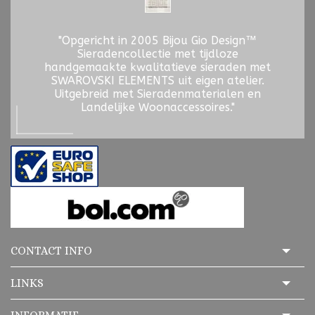
"Opgericht in 2005 Bijou Gio Design™
Sieradencollectie met tijdloze
handgemaakte kwalitatieve sieraden met
SWAROVSKI ELEMENTS uit eigen atelier.
Uitgebreid met Sieradenmaterialen en
Landelijke Woonaccessoires."
CONTACT INFO
LINKS