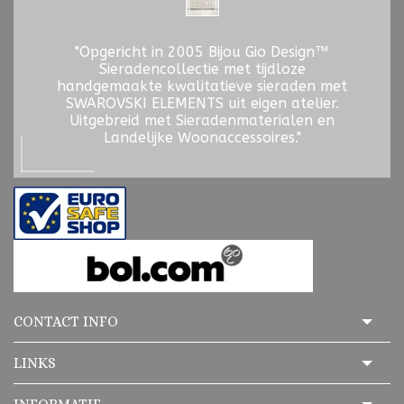
"Opgericht in 2005 Bijou Gio Design™
Sieradencollectie met tijdloze
handgemaakte kwalitatieve sieraden met
SWAROVSKI ELEMENTS uit eigen atelier.
Uitgebreid met Sieradenmaterialen en
Landelijke Woonaccessoires."
CONTACT INFO
LINKS