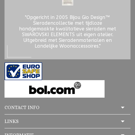
"Opgericht in 2005 Bijou Gio Design™
Sieradencollectie met tijdloze
handgemaakte kwalitatieve sieraden met
SWAROVSKI ELEMENTS uit eigen atelier.
Uitgebreid met Sieradenmaterialen en
Landelijke Woonaccessoires."
CONTACT INFO
LINKS