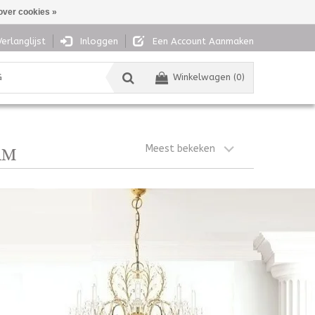
over cookies »
Verlanglijst
Inloggen
Een Account Aanmaken
G
Winkelwagen (0)
Meest bekeken
RM