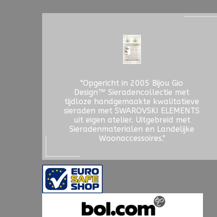
"Opgericht in 2005 Bijou Gio
Design™ Sieradencollectie met
tijdloze handgemaakte kwalitatieve
sieraden met SWAROVSKI ELEMENTS
uit eigen atelier. Uitgebreid met
Sieradenmaterialen en Landelijke
Woonaccessoires."