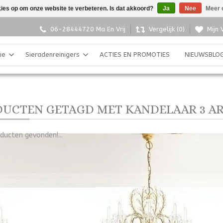
kies op om onze website te verbeteren. Is dat akkoord?
Ja
Nee
Meer 
06-28444720 Ma En Vrij
Vergelijk (0)
Mijn 
ie
Sieradenreinigers
ACTIES EN PROMOTIES
NIEUWSBLO
UCTEN GETAGD MET KANDELAAR 3 A
ducten gevonden!...