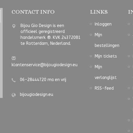
CONTACT INFO
LINKS
I
Inloggen
Bijou Gio Design is een
officieel geregistreerd
Mijn
handelsmerk ®. KVK 24372081
te Rotterdam, Nederland.
bestellingen
Mijn tickets
klantenservice@bijougiodesign.eu
Mijn
verlanglijst
06-28444720 ma en vrij
RSS-feed
bijougiodesign.eu