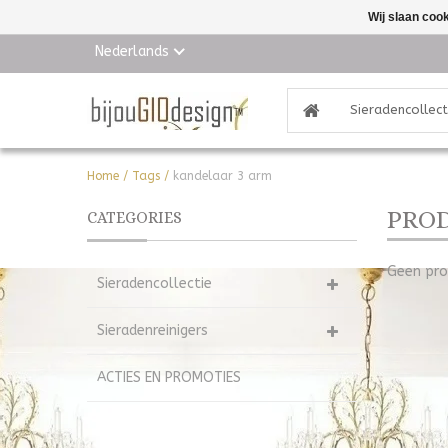
Wij slaan coo
Nederlands
Sieradencollect
Home
/
Tags
/
kandelaar 3 arm
PROD
CATEGORIES
Geen pro
Sieradencollectie
Sieradenreinigers
ACTIES EN PROMOTIES