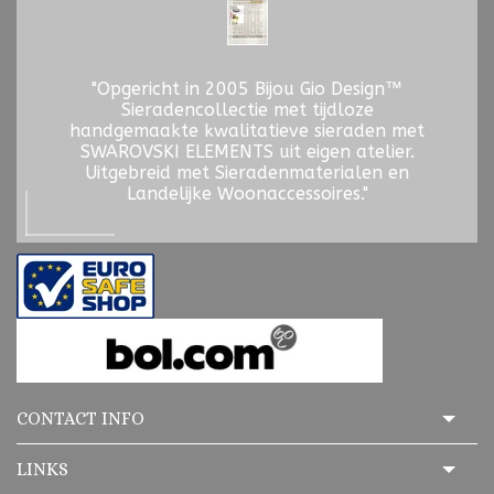
"Opgericht in 2005 Bijou Gio Design™
Sieradencollectie met tijdloze
handgemaakte kwalitatieve sieraden met
SWAROVSKI ELEMENTS uit eigen atelier.
Uitgebreid met Sieradenmaterialen en
Landelijke Woonaccessoires."
CONTACT INFO
LINKS