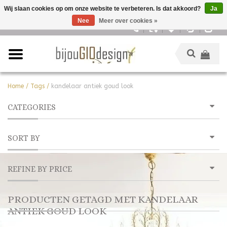
Wij slaan cookies op om onze website te verbeteren. Is dat akkoord?
Ja
Nee
Meer over cookies »
Nederlands
Home
/
Tags
/
kandelaar antiek goud look
CATEGORIES
SORT BY
REFINE BY PRICE
PRODUCTEN GETAGD MET KANDELAAR
ANTIEK GOUD LOOK