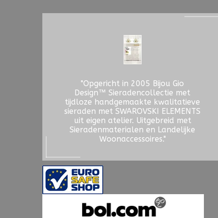
"Opgericht in 2005 Bijou Gio
Design™ Sieradencollectie met
tijdloze handgemaakte kwalitatieve
sieraden met SWAROVSKI ELEMENTS
uit eigen atelier. Uitgebreid met
Sieradenmaterialen en Landelijke
Woonaccessoires."