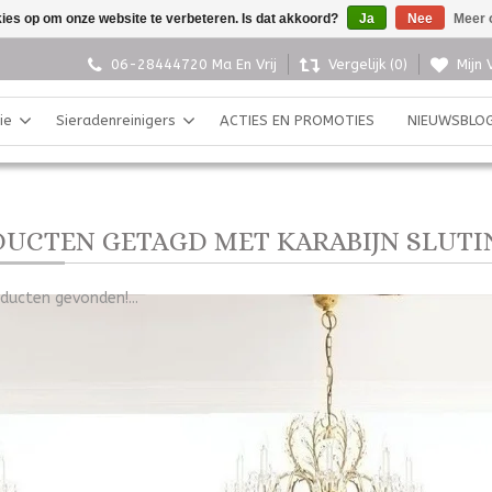
kies op om onze website te verbeteren. Is dat akkoord?
Ja
Nee
Meer 
06-28444720 Ma En Vrij
Vergelijk (0)
Mijn 
ie
Sieradenreinigers
ACTIES EN PROMOTIES
NIEUWSBLO
UCTEN GETAGD MET KARABIJN SLUTI
ducten gevonden!...