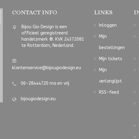
CONTACT INFO
LINKS
I
Inloggen
Bijou Gio Design is een
officieel geregistreerd
Mijn
handelsmerk ®. KVK 24372081
te Rotterdam, Nederland.
bestellingen
Mijn tickets
klantenservice@bijougiodesign.eu
Mijn
verlanglijst
06-28444720 ma en vrij
RSS-feed
bijougiodesign.eu