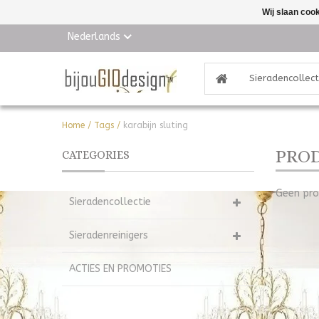
Wij slaan coo
Nederlands
Sieradencollect
Home
/
Tags
/
karabijn sluting
PROD
CATEGORIES
Geen pro
Sieradencollectie
Sieradenreinigers
ACTIES EN PROMOTIES