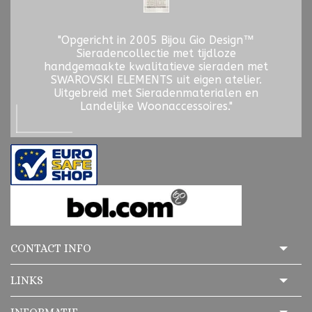
"Opgericht in 2005 Bijou Gio Design™
Sieradencollectie met tijdloze
handgemaakte kwalitatieve sieraden met
SWAROVSKI ELEMENTS uit eigen atelier.
Uitgebreid met Sieradenmaterialen en
Landelijke Woonaccessoires."
CONTACT INFO
LINKS