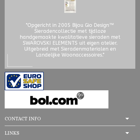
"Opgericht in 2005 Bijou Gio Design™
Sieradencollectie met tijdloze
handgemaakte kwalitatieve sieraden met
SWAROVSKI ELEMENTS uit eigen atelier.
Uitgebreid met Sieradenmaterialen en
Landelijke Woonaccessoires."
CONTACT INFO
LINKS