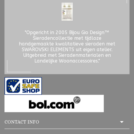
"Opgericht in 2005 Bijou Gio Design™
Sieradencollectie met tijdloze
handgemaakte kwalitatieve sieraden met
SWAROVSKI ELEMENTS uit eigen atelier.
Uitgebreid met Sieradenmaterialen en
Landelijke Woonaccessoires."
CONTACT INFO