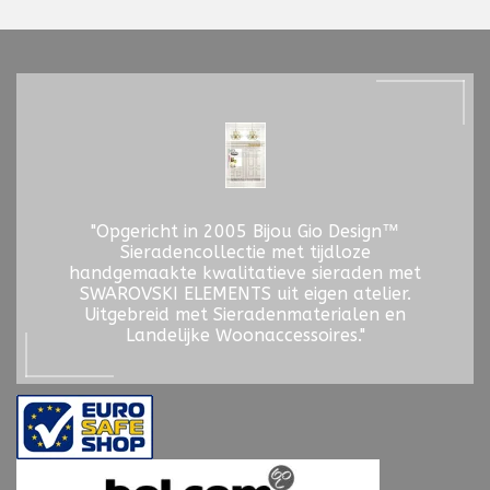
"Opgericht in 2005 Bijou Gio Design™
Sieradencollectie met tijdloze
handgemaakte kwalitatieve sieraden met
SWAROVSKI ELEMENTS uit eigen atelier.
Uitgebreid met Sieradenmaterialen en
Landelijke Woonaccessoires."