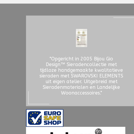
"Opgericht in 2005 Bijou Gio
Design™ Sieradencollectie met
tijdloze handgemaakte kwalitatieve
sieraden met SWAROVSKI ELEMENTS
uit eigen atelier. Uitgebreid met
Sieradenmaterialen en Landelijke
Woonaccessoires."