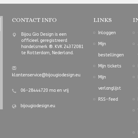
CONTACT INFO
LINKS
I
Inloggen
Bijou Gio Design is een
officieel geregistreerd
Mijn
handelsmerk ®. KVK 24372081
te Rotterdam, Nederland.
bestellingen
Mijn tickets
klantenservice@bijougiodesign.eu
Mijn
verlanglijst
06-28444720 ma en vrij
RSS-feed
bijougiodesign.eu