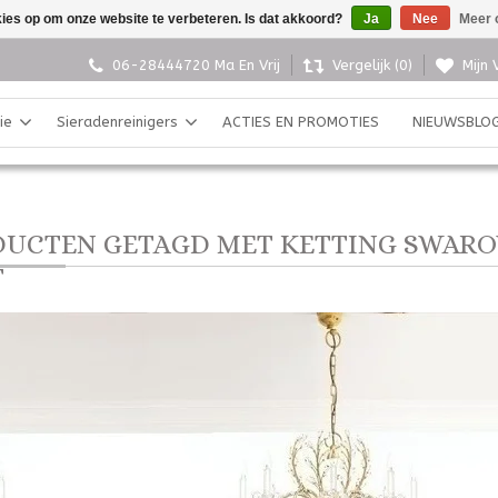
kies op om onze website te verbeteren. Is dat akkoord?
Ja
Nee
Meer 
06-28444720 Ma En Vrij
Vergelijk (0)
Mijn 
ie
Sieradenreinigers
ACTIES EN PROMOTIES
NIEUWSBLO
UCTEN GETAGD MET KETTING SWARO
T