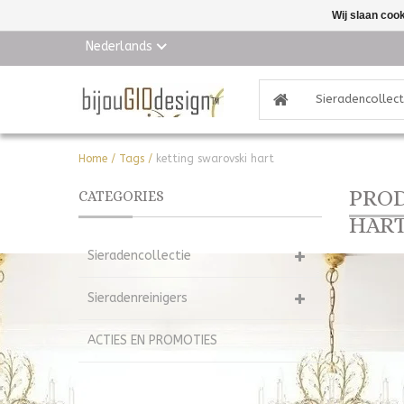
Wij slaan coo
Nederlands
Sieradencollect
Home
/
Tags
/
ketting swarovski hart
PROD
CATEGORIES
HAR
Sieradencollectie
Sieradenreinigers
ACTIES EN PROMOTIES